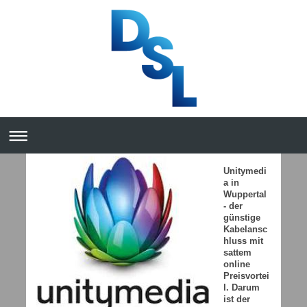
Unitymedi
a in
Wuppertal
- der
günstige
Kabelansc
hluss mit
sattem
online
Preisvortei
l. Darum
ist der