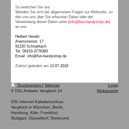
So erreichen Sie uns
Wenden Sie sich bei allgemeinen Fragen zur Webseite, zu
den von uns über Sie erfassten Daten oder der
Verwendung dieser Daten unter
[info@fun-handyshop.de]
an uns.
Herbert Herath
Anemonenstr. 17
91220 Schnaittach
Tel. 09153-3778380
Email: info@fun-handyshop.de
Zuletzt geändert am
13.07.2018
Druckversion
|
Sitemap
Login
© DSL Anbieter Vergleich 24
Webansicht
DSL Internet Kabelanschluss
Vergleich in München, Berlin,
Hamburg, Köln, Frankfurt,
Stuttgart, Düsseldorf, Dortmund
...